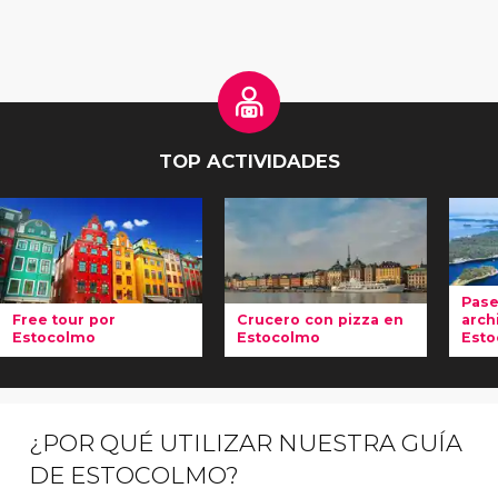
TOP ACTIVIDADES
Pase
Free tour por
Crucero con pizza en
arch
Estocolmo
Estocolmo
Esto
Si
acabáis de
Hacer este
Es
llegar a la
crucero con
ex
capital de
pizza en
is
¿POR QUÉ UTILIZAR NUESTRA GUÍA
Suecia
, este
Estocolmo
es
ar
DE ESTOCOLMO?
free tour por
sinónimo de
má