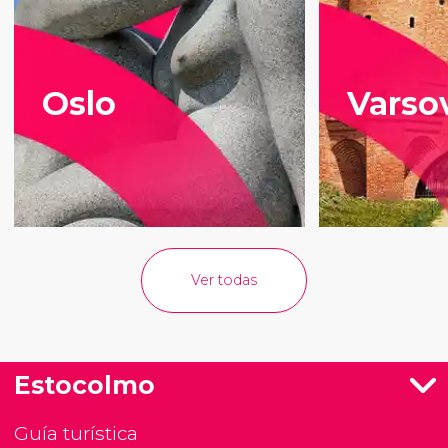
Oslo
Varso
Ver todas
Estocolmo
Guía turística