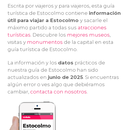
Estocolmo
es
disfrutar de una
3
Escrita por viajeros y para viajeros, esta guía
la mejor opción.
de las
es
turística de Estocolmo contiene
información
Pasearemos
experiencias
pa
útil para
viajar a Estocolmo
y sacarle el
por los
gastronómicas
pl
máximo partido a todas sus
atracciones
principales
más populares
en
turísticas
. Descubre los
mejores museos
,
lugares de la
de la capital
cl
visitas y
monumentos
de la capital en esta
ciudad con un
sueca
. ¡Os
guía turística de Estocolmo.
guía.
encantará!
La información y los
datos
prácticos de
nuestra guía de Estocolmo han sido
actualizados en
junio de 2025
. Si encuentras
algún error o ves algo que debiéramos
cambiar,
contacta con nosotros
.