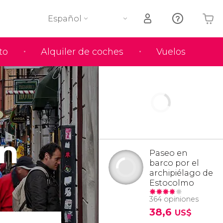
Español
to
Alquiler de coches
Vuelos
Tu carrito está vacío
en
Paseo en
barco por el
archipiélago de
Estocolmo
364 opiniones
38,6
US$