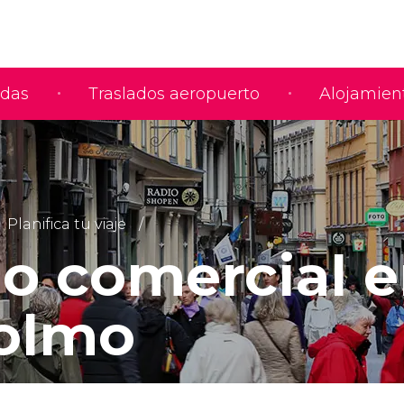
adas
Traslados aeropuerto
Alojamien
Planifica tu viaje
io comercial 
olmo