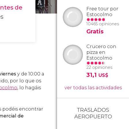
antes de
Free tour por
Estocolmo
es
10465 opiniones
Gratis
Crucero con
pizza en
Estocolmo
22 opiniones
viernes
y de 10:00 a
31,1
US$
ido, por lo que os
tocolmo
, lo hagáis
ver todas las actividades
s podéis encontrar
TRASLADOS
omercial de
AEROPUERTO