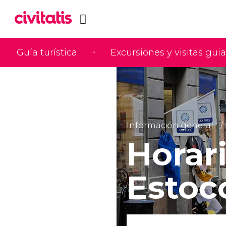
Guía turística
Excursiones y visitas gui
Información general
Horar
Estoc