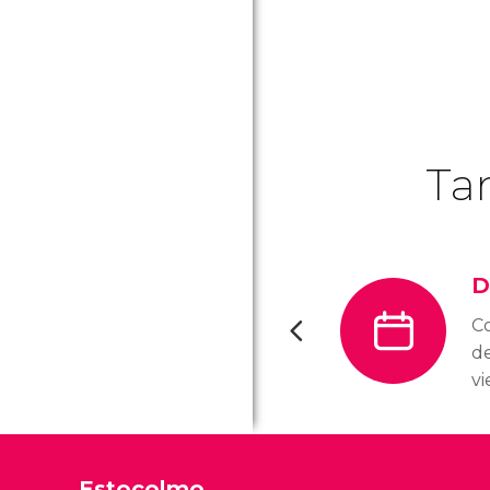
Ta
D
Co
d
vi
pl
De
l
Estocolmo
y 