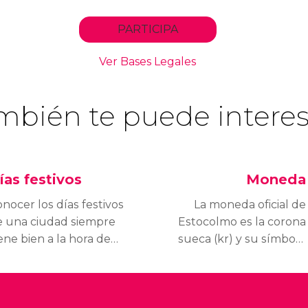
mbién te puede interes
ías festivos
Moneda
nocer los días festivos
La moneda oficial de
e una ciudad siempre
Estocolmo es la corona
ene bien a la hora de
sueca (kr) y su símbolo
anear un viaje.
es SEK. Cada corona se
scubre los días no
divide en 100 öre.
aborables de Estocolmo
Aunque siempre viene
evita sorpresas
bien tener dinero en