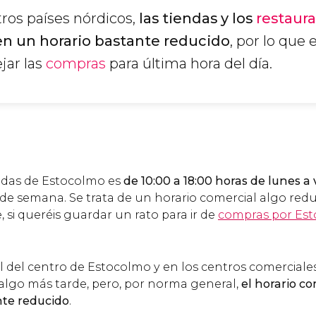
tros países nórdicos,
las tiendas y los
restaur
n un horario bastante reducido
, por lo que 
jar las
compras
para última hora del día.
endas de Estocolmo es
de 10:00 a 18:00 horas de lunes a 
s de semana. Se trata de un horario comercial algo redu
i queréis guardar un rato para ir de
compras por Es
l del centro de Estocolmo y en los centros comerciale
 algo más tarde, pero, por norma general,
el horario c
nte reducido
.