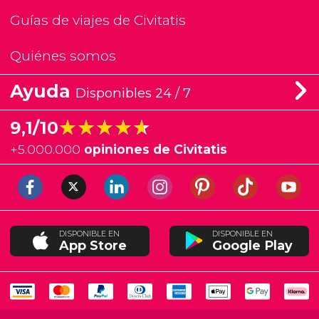
Guías de viajes de Civitatis
Quiénes somos
Ayuda
Disponibles 24 / 7
★★★★★
★★★★★
9,1/10
+
5.000.000
opiniones de Civitatis
DISPONIBLE EN
DISPONIBLE EN
App Store
Google Play