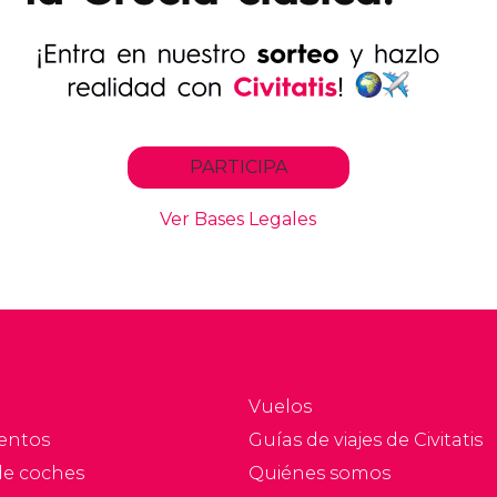
Vuelos
entos
Guías de viajes de Civitatis
de coches
Quiénes somos