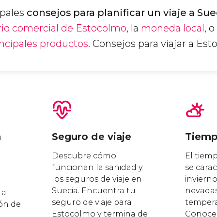
ipales
consejos para planificar un viaje a Sue
rio comercial de Estocolmo
, la
moneda local
, o
incipales productos
. Consejos para viajar a Est
n
Seguro de viaje
Tiem
Descubre cómo
El tiem
funcionan la sanidad y
se carac
los seguros de viaje en
invierno
Suecia. Encuentra tu
nevadas
 a
seguro de viaje para
tempera
ón de
Estocolmo y termina de
Conoce 