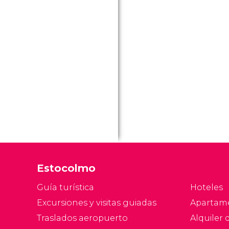
Estocolmo
Guía turística
Hoteles
Excursiones y visitas guiadas
Apartam
Traslados aeropuerto
Alquiler 