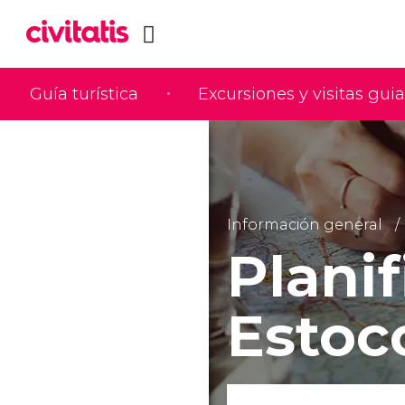
Guía turística
Excursiones y visitas gui
Información general
Planif
Estoc