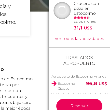
Crucero con
cia
y
pizza en
Estocolmo
 los
ocolmo.
22 opiniones
31,1
US$
ver todas las actividades
TRASLADOS
AEROPUERTO
po
Aeropuerto de Estocolmo Arlanda
po en Estocolmo
96,8
Estocolmo
US$
teriza por
Ciudad
s fríos con
 frecuentes y
turas bajo cero.
Reservar
la mejor época