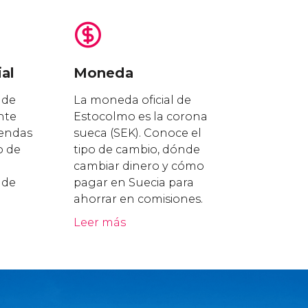
al
Moneda
 de
La moneda oficial de
nte
Estocolmo es la corona
iendas
sueca (SEK). Conoce el
o de
tipo de cambio, dónde
cambiar dinero y cómo
 de
pagar en Suecia para
ahorrar en comisiones.
Leer más