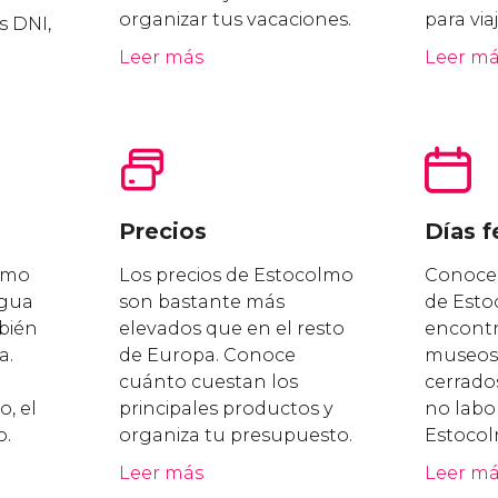
organizar tus vacaciones.
para via
s DNI,
Leer más
Leer m
Precios
Días f
olmo
Los precios de Estocolmo
Conoce l
ngua
son bastante más
de Esto
bién
elevados que en el resto
encontra
a.
de Europa. Conoce
museos 
cuánto cuestan los
cerrados
, el
principales productos y
no labo
o.
organiza tu presupuesto.
Estocol
Leer más
Leer m