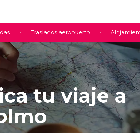
adas
Traslados aeropuerto
Alojamien
ica tu viaje a
olmo