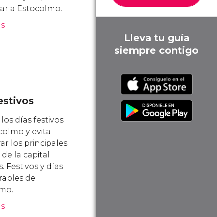
jar a Estocolmo.
ás
Lleva tu guía
siempre contigo
estivos
os días festivos
colmo y evita
r los principales
de la capital
. Festivos y días
rables de
mo.
ás