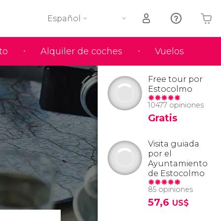
Español
to
Alquiler de coches
Vuelos
Tu carrito está vacío
Free tour por
Estocolmo
10477 opiniones
Gratis
Visita guiada
por el
Ayuntamiento
de Estocolmo
85 opiniones
57,6
US$