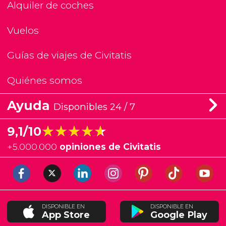
Alquiler de coches
Vuelos
Guías de viajes de Civitatis
Quiénes somos
Ayuda
Disponibles 24 / 7
★★★★★
★★★★★
9,1/10
+
5.000.000
opiniones de Civitatis
DISPONIBLE EN
DISPONIBLE EN
App Store
Google Play