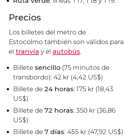
Ruta verde
: líneas T17, T18 y T19.
Precios
Los billetes del metro de
Estocolmo también son válidos para
el
tranvía
y el
autobús
.
Billete
sencillo
(75 minutos de
transbordo): 42
kr
(4,42
US$
)
Billete de
24 horas
: 175
kr
(18,43
US$
)
Billete de
72 horas
: 350
kr
(36,86
US$
)
Billete de
7 días
: 455
kr
(47,92
US$
)