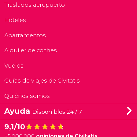
Traslados aeropuerto
Hoteles
Apartamentos
Alquiler de coches
Vuelos
Guías de viajes de Civitatis
Quiénes somos
Ayuda
Disponibles 24 / 7
★★★★★
★★★★★
9,1/10
+
5.000.000
opiniones de Civitatis