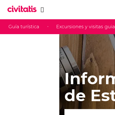
Guía turística
Excursiones y visitas gui
Infor
de Es