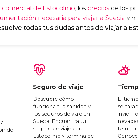
o comercial de Estocolmo
, los
precios
de los pr
umentación necesaria para viajar a Suecia
y m
suelve todas tus dudas antes de viajar a E
n
Seguro de viaje
Tiem
Descubre cómo
El tiem
funcionan la sanidad y
se carac
los seguros de viaje en
invierno
Suecia. Encuentra tu
nevadas
 a
seguro de viaje para
tempera
ón de
Estocolmo y termina de
Conoce 