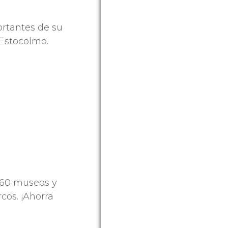
ortantes de su
 Estocolmo.
 60 museos y
cos. ¡Ahorra