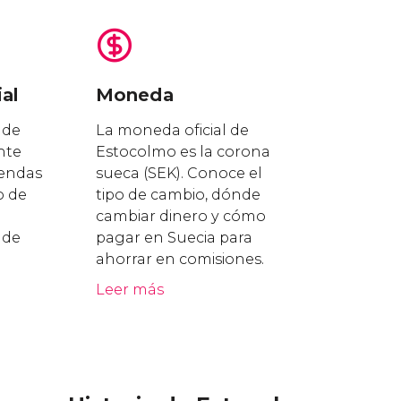
al
Moneda
 de
La moneda oficial de
nte
Estocolmo es la corona
iendas
sueca (SEK). Conoce el
o de
tipo de cambio, dónde
cambiar dinero y cómo
 de
pagar en Suecia para
ahorrar en comisiones.
Leer más