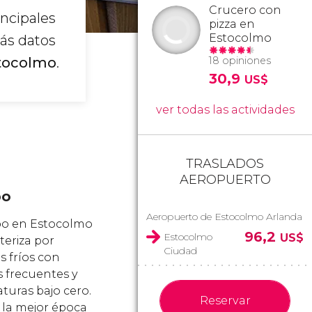
Crucero con
incipales
pizza en
Estocolmo
ás datos
stocolmo
.
18 opiniones
30,9
US$
ver todas las actividades
TRASLADOS
AEROPUERTO
po
Aeropuerto de Estocolmo Arlanda
po en Estocolmo
96,2
Estocolmo
US$
teriza por
Ciudad
s fríos con
 frecuentes y
turas bajo cero.
Reservar
la mejor época