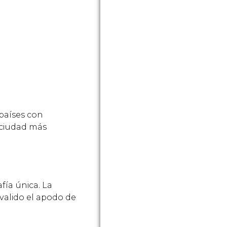
 países con
y ciudad más
fía única. La
a valido el apodo de