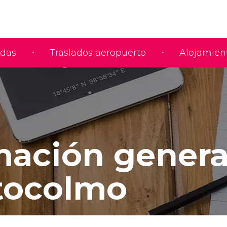
adas
Traslados aeropuerto
Alojamien
mación genera
tocolmo