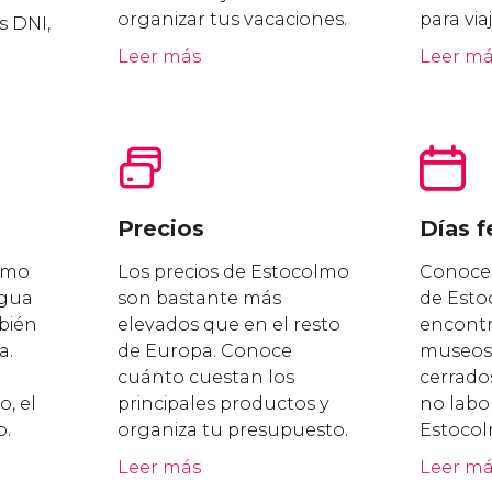
organizar tus vacaciones.
para via
s DNI,
Leer más
Leer m
Precios
Días f
olmo
Los precios de Estocolmo
Conoce l
ngua
son bastante más
de Esto
bién
elevados que en el resto
encontra
a.
de Europa. Conoce
museos 
cuánto cuestan los
cerrados
, el
principales productos y
no labo
o.
organiza tu presupuesto.
Estocol
Leer más
Leer m