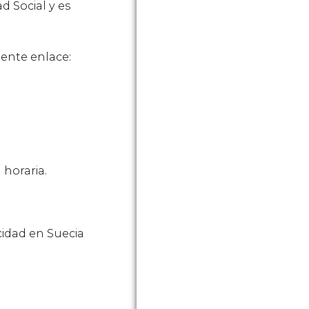
d Social y es
l siguiente enlace:
a horaria.
cidad en Suecia