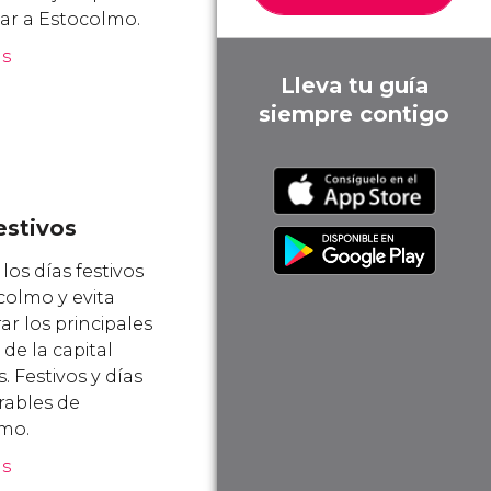
jar a Estocolmo.
ás
Lleva tu guía
siempre contigo
estivos
os días festivos
colmo y evita
r los principales
de la capital
. Festivos y días
rables de
mo.
ás