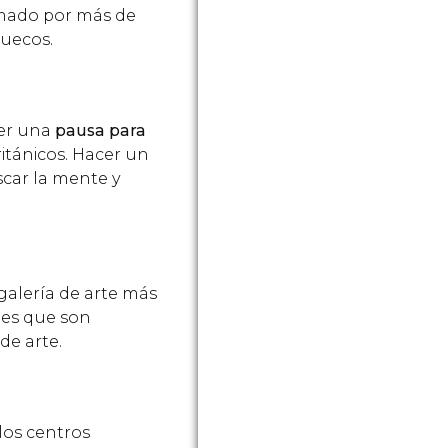
rmado por más de
suecos.
cer una
pausa para
ritánicos. Hacer un
scar la mente y
galería de arte más
nes que son
de arte.
los centros