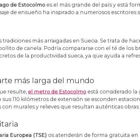
élago de Estocolmo
es el más grande del país y está fo
aisaje de ensueño ha inspirado a numerosos escritores 
las tradiciones más arraigadas en Suecia. Se trata de ha
ollito de canela. Podría compararse con el té de los b
ecretos de la productividad sueca, ya que ayuda a refre
 arte más larga del mundo
ue resulte,
el metro de Estocolmo
está considerado la 
 sus 110 kilómetros de extensión se esconden estacio
 con murales y relieves que resultan auténticas obras 
itaria
aria Europea (TSE)
os atenderán de forma gratuita en 