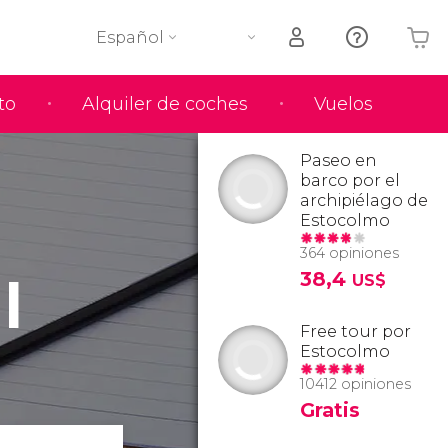
Español
to
Alquiler de coches
Vuelos
Tu carrito está vacío
Paseo en
barco por el
archipiélago de
Estocolmo
364 opiniones
l
38,4
US$
Free tour por
Estocolmo
10412 opiniones
Gratis