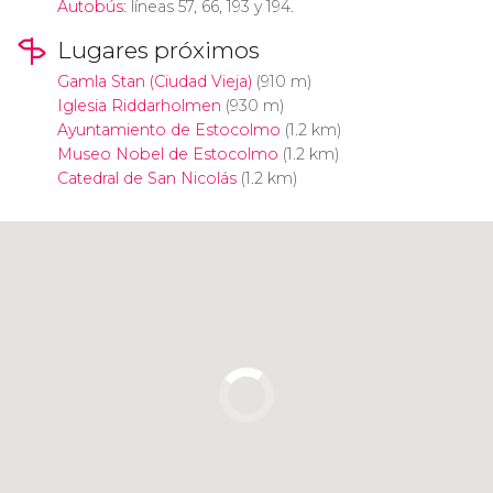
Autobús
: líneas 57, 66, 193 y 194.
Lugares próximos
Gamla Stan (Ciudad Vieja)
(910 m)
Iglesia Riddarholmen
(930 m)
Ayuntamiento de Estocolmo
(1.2 km)
Museo Nobel de Estocolmo
(1.2 km)
Catedral de San Nicolás
(1.2 km)
Pulsa para usar el mapa