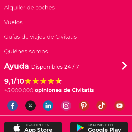
Alquiler de coches
Vuelos
Guías de viajes de Civitatis
Quiénes somos
Ayuda
Disponibles 24 / 7
★★★★★
★★★★★
9,1/10
+
5.000.000
opiniones de Civitatis
DISPONIBLE EN
DISPONIBLE EN
App Store
Google Play