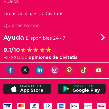
Vuelos
Guías de viajes de Civitatis
Quiénes somos
Ayuda
Disponibles 24 / 7
★★★★★
★★★★★
9,1/10
+
5.000.000
opiniones de Civitatis
DISPONIBLE EN
DISPONIBLE EN
App Store
Google Play