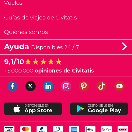
Vuelos
Guías de viajes de Civitatis
Quiénes somos
Ayuda
Disponibles 24 / 7
★★★★★
★★★★★
9,1/10
+
5.000.000
opiniones de Civitatis
DISPONIBLE EN
DISPONIBLE EN
App Store
Google Play