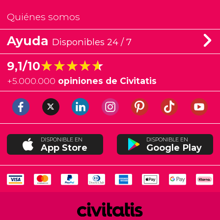
Quiénes somos
Ayuda
Disponibles 24 / 7
★★★★★
★★★★★
9,1/10
+
5.000.000
opiniones de Civitatis
DISPONIBLE EN
DISPONIBLE EN
App Store
Google Play