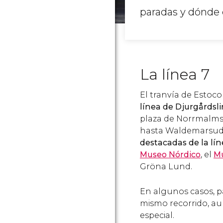
paradas y dónde c
La línea 7
El tranvía de Estoc
línea de Djurgårdsl
plaza de Norrmalmstr
hasta Waldemarsudd
destacadas de la lín
Museo Nórdico
, el
M
Gröna Lund.
En algunos casos, p
mismo recorrido, 
especial.