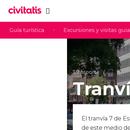
Guía turística
Excursiones y visitas gui
Transporte
Tranv
El tranvía 7 de 
de este medio d