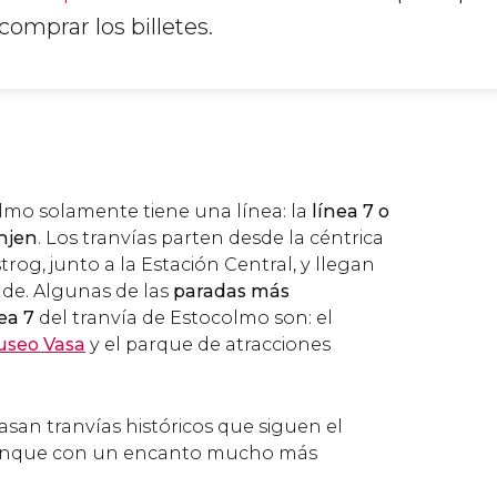
omprar los billetes.
olmo solamente tiene una línea: la
línea 7 o
injen
. Los tranvías parten desde la céntrica
og, junto a la Estación Central, y llegan
e. Algunas de las
paradas más
ea 7
del tranvía de Estocolmo son: el
useo Vasa
y el parque de atracciones
asan tranvías históricos que siguen el
aunque con un encanto mucho más