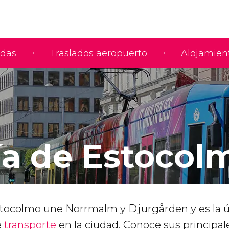
adas
Traslados aeropuerto
Alojamien
ía de Estocol
Estocolmo une Norrmalm y Djurgården y es la ú
e
transporte
en la ciudad. Conoce sus principal