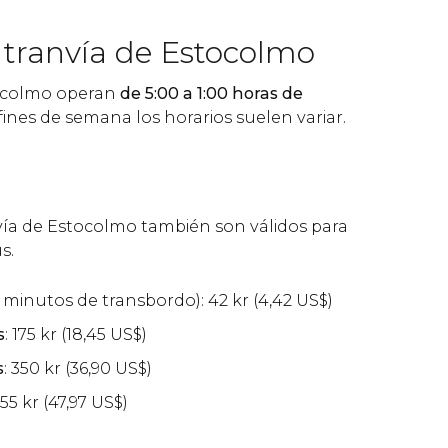
 tranvía de Estocolmo
tocolmo operan
de 5:00 a 1:00 horas de
 fines de semana los horarios suelen variar.
nvía de Estocolmo también son válidos para
s.
 minutos de transbordo): 42
kr
(4,42
US$
)
s
: 175
kr
(18,45
US$
)
s
: 350
kr
(36,90
US$
)
455
kr
(47,97
US$
)