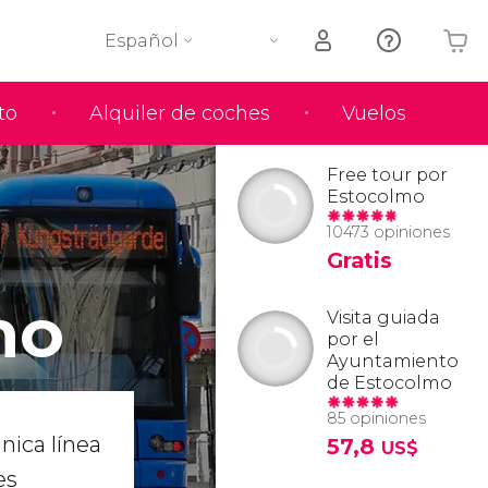
Español
to
Alquiler de coches
Vuelos
Tu carrito está vacío
Free tour por
Estocolmo
10473 opiniones
Gratis
mo
Visita guiada
por el
Ayuntamiento
de Estocolmo
85 opiniones
nica línea
57,8
US$
es