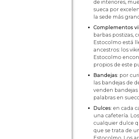
de interiores, mue
sueca por excelen
la sede más gran
Complementos vi
barbas postizas, c
Estocolmo está ll
ancestros: los vi
Estocolmo encont
propios de este p
Bandejas
: por cu
las bandejas de d
venden bandejas 
palabras en sueco 
Dulces
: en cada 
una cafetería. Lo
cualquier dulce 
que se trata de u
Estocolmo. Los 