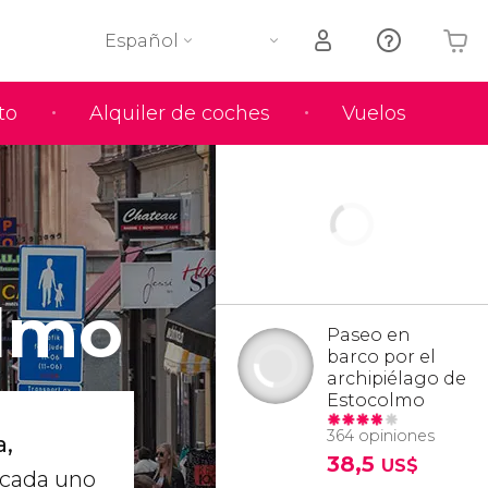
Español
to
Alquiler de coches
Vuelos
Tu carrito está vacío
lmo
Paseo en
barco por el
archipiélago de
Estocolmo
364 opiniones
a,
38,5
US$
 cada uno