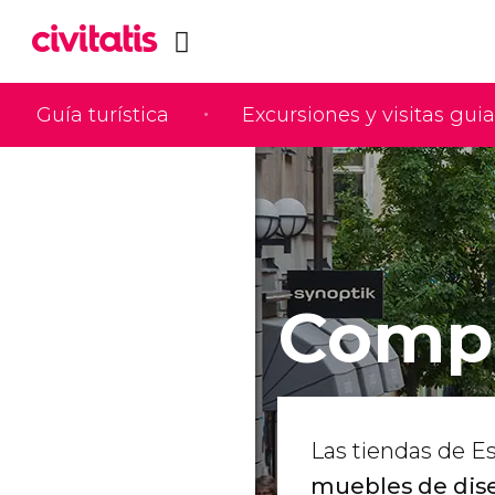
Guía turística
Excursiones y visitas gui
Compr
Las tiendas de E
muebles de dise