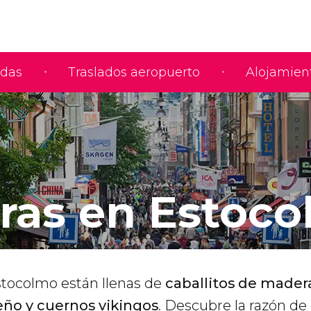
adas
Traslados aeropuerto
Alojamien
as en Estoco
stocolmo están llenas de
caballitos de mader
ño y cuernos vikingos
. Descubre la razón de