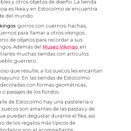
bles y otros objetos de diseño. La tienda
cia es Ikea y en Estocolmo se encuentra
de del mundo.
kingos
: gorros con cuernos, hachas,
uernos para llamar a otros vikingos...
eno de objetos para recordar a sus
kingos. Además del
Museo Vikingo
, en
raréis muchas tiendas con artículos
ueblo guerrero.
rioso que resulte, a los suecos les encantan
esayuno. En las tiendas de Estocolmo
decoradas con formas geométricas,
o paisajes de los fiordos.
calle de Estocolmo hay una pastelería o
s suecos son amantes de las pastas y de
que puedan degustar durante el
fika
, así
no de los regalos más típicos de
arándanos son el acompañante