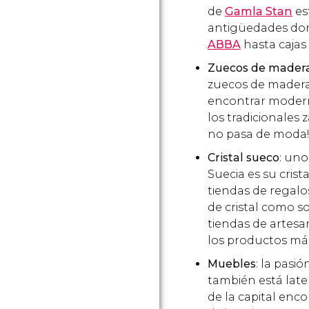
de
Gamla Stan
es
antigüedades don
ABBA
hasta cajas 
Zuecos de mader
zuecos de madera.
encontrar modern
los tradicionales
no pasa de moda!
Cristal sueco
: un
Suecia es su cris
tiendas de regal
de cristal como s
tiendas de artesa
los productos más
Muebles
: la pasió
también está late
de la capital enc