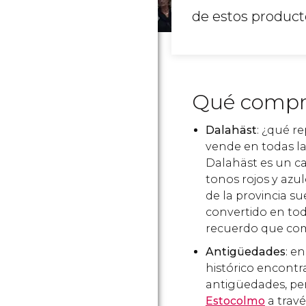
de estos product
Qué compr
Dalahä​st
: ¿qué r
vende en todas l
Dalahäst es un c
tonos rojos y azul
de la provincia su
convertido en to
recuerdo que com
Antigüedades
: e
histórico encontr
antigüedades, per
Estocolmo
a travé