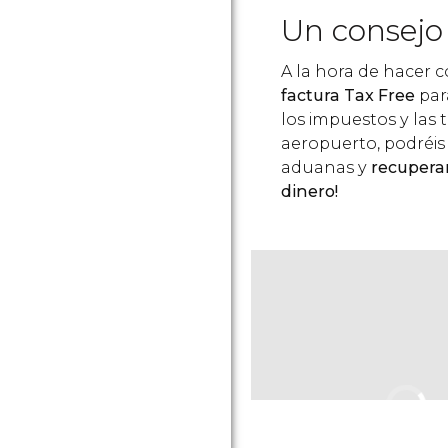
Un consejo
A la hora de hacer 
factura Tax Free
par
los impuestos y las 
aeropuerto, podréis 
aduanas y
recuperar
dinero!