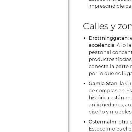
imprescindible pa
Calles y z
Drottninggatan
:
excelencia
. A lo 
peatonal concent
productos típcios
conecta la parte 
por lo que es luga
Gamla Stan
: la C
de compras en Es
histórica están m
antigüedades, au
diseño y muebles
Östermalm
: otra
Estocolmo es el d