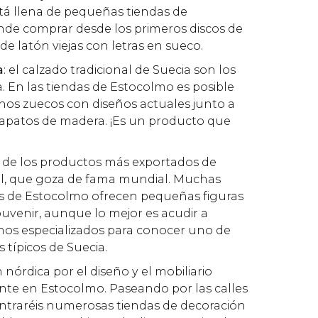
tá llena de pequeñas tiendas de
de comprar desde los primeros discos de
de latón viejas con letras en sueco.
a
: el calzado tradicional de Suecia son los
 En las tiendas de Estocolmo es posible
os zuecos con diseños actuales junto a
 zapatos de madera. ¡Es un producto que
o de los productos más exportados de
tal, que goza de fama mundial. Muchas
os de Estocolmo ofrecen pequeñas figuras
ouvenir, aunque lo mejor es acudir a
nos especializados para conocer uno de
 típicos de Suecia.
n nórdica por el diseño y el mobiliario
nte en Estocolmo. Paseando por las calles
ontraréis numerosas tiendas de decoración