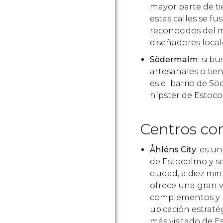
mayor parte de ti
estas calles se f
reconocidos del m
diseñadores local
Södermalm
: si b
artesanales o tie
es el barrio de S
hípster de Estoc
Centros co
Åhléns City
: es u
de Estocolmo y s
ciudad, a diez m
ofrece una gran v
complementos y b
ubicación estraté
más visitado de Es