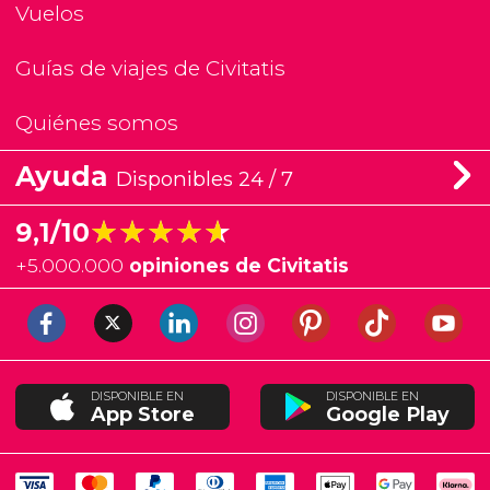
Vuelos
Guías de viajes de Civitatis
Quiénes somos
Ayuda
Disponibles 24 / 7
★★★★★
★★★★★
9,1/10
+
5.000.000
opiniones de Civitatis
DISPONIBLE EN
DISPONIBLE EN
App Store
Google Play