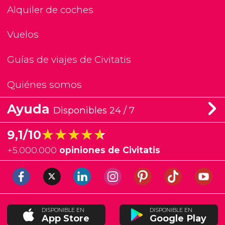
Alquiler de coches
Vuelos
Guías de viajes de Civitatis
Quiénes somos
Ayuda
Disponibles 24 / 7
★★★★★
★★★★★
9,1/10
+
5.000.000
opiniones de Civitatis
DISPONIBLE EN
DISPONIBLE EN
App Store
Google Play